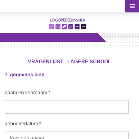
Ga
direct
naar
de
hoofdinhoud
VRAGENLIJST - LAGERE SCHOOL
1.
gegevens kind
naam en voornaam *
geboortedatum *